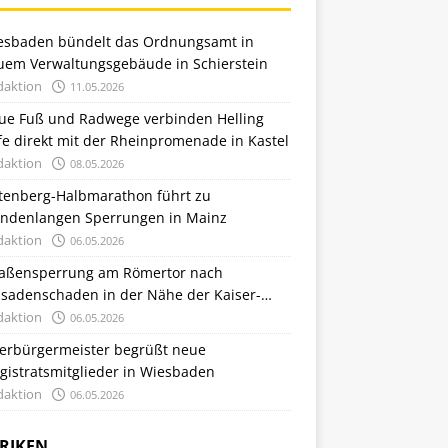
esbaden bündelt das Ordnungsamt in
uem Verwaltungsgebäude in Schierstein
daktion
11.05.2026
ue Fuß und Radwege verbinden Helling
e direkt mit der Rheinpromenade in Kastel
daktion
08.05.2026
tenberg-Halbmarathon führt zu
undenlangen Sperrungen in Mainz
daktion
06.05.2026
raßensperrung am Römertor nach
ssadenschaden in der Nähe der Kaiser-
iedrich-Therme
daktion
06.05.2026
erbürgermeister begrüßt neue
gistratsmitglieder in Wiesbaden
daktion
06.05.2026
RIKEN