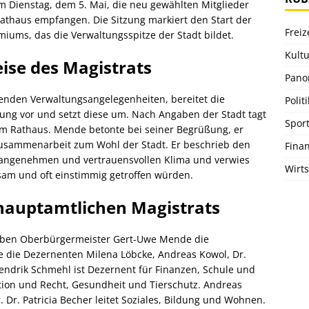
Dienstag, dem 5. Mai, die neu gewählten Mitglieder
Rathaus empfangen. Die Sitzung markiert den Start der
Freiz
ums, das die Verwaltungsspitze der Stadt bildet.
Kultu
ise des Magistrats
Pano
ufenden Verwaltungsangelegenheiten, bereitet die
Politi
ng vor und setzt diese um. Nach Angaben der Stadt tagt
Spor
im Rathaus. Mende betonte bei seiner Begrüßung, er
Zusammenarbeit zum Wohl der Stadt. Er beschrieb den
Fina
em angenehmen und vertrauensvollen Klima und verwies
Wirts
sam und oft einstimmig getroffen würden.
auptamtlichen Magistrats
eben Oberbürgermeister Gert-Uwe Mende die
e die Dezernenten Milena Löbcke, Andreas Kowol, Dr.
endrik Schmehl ist Dezernent für Finanzen, Schule und
ation und Recht, Gesundheit und Tierschutz. Andreas
 Dr. Patricia Becher leitet Soziales, Bildung und Wohnen.