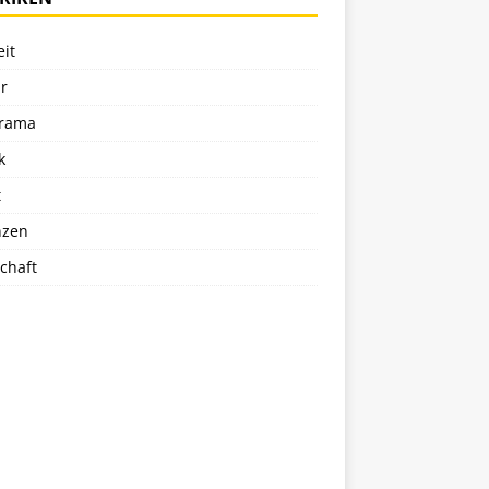
eit
r
rama
k
t
nzen
chaft