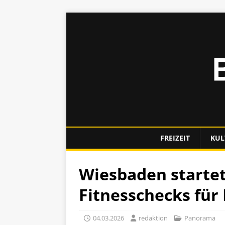
FREIZEIT
KUL
Wiesbaden starte
Fitnesschecks für
04.03.2026
redaktion
Panorama