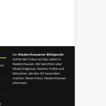
Der
Niedernhausener Blickpunkt
richtet den Fokus auf das Leben in
Niedernhausen. Wir berichten über
amt
lokale Ereignisse, Vereine, Politik und
Menschen, die den Ort besonders
machen. Klarer Fokus. Niedernhausen
informiert.
z