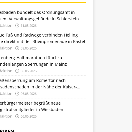
esbaden bündelt das Ordnungsamt in
uem Verwaltungsgebäude in Schierstein
daktion
11.05.2026
ue Fuß und Radwege verbinden Helling
e direkt mit der Rheinpromenade in Kastel
daktion
08.05.2026
tenberg-Halbmarathon führt zu
undenlangen Sperrungen in Mainz
daktion
06.05.2026
raßensperrung am Römertor nach
ssadenschaden in der Nähe der Kaiser-
iedrich-Therme
daktion
06.05.2026
erbürgermeister begrüßt neue
gistratsmitglieder in Wiesbaden
daktion
06.05.2026
RIKEN