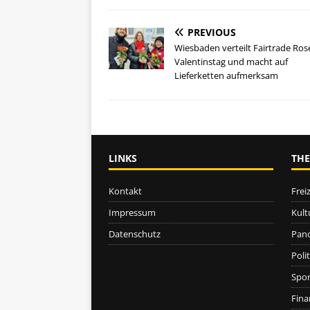
PREVIOUS
Wiesbaden verteilt Fairtrade Ro
Valentinstag und macht auf
Lieferketten aufmerksam
LINKS
TH
Kontakt
Freiz
Impressum
Kult
Datenschutz
Pan
Polit
Spor
Fina