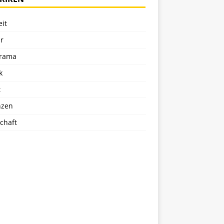
eit
r
rama
k
t
nzen
chaft