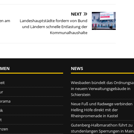
NEXT
sen am
Landeshauptstädte fordern von Bund
und Ländern schnelle Entlastung der
Kommunalhaushalte
EMEN
NEWS
eit
Wiesbaden bündelt das Ordnungs
in neuem Verwaltungsgebäude in
ur
Schierstein
orama
Neue Fuß und Radwege verbinden
Helling Höfe direkt mit der
ik
Rheinpromenade in Kastel
t
Gutenberg-Halbmarathon führt zu
nzen
stundenlangen Sperrungen in Main