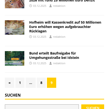
2026 mit rund 25 Millionen Euro Defizit
03.12.2025
redaktion
Hofheim will Kassenkredit auf 50 Millionen
Euro erhöhen wegen aufgebrauchter
Rücklagen
03.12.2025
redaktion
Bund erteilt Baufreigabe für
Umgehungsstraße bei Idstein
03.12.2025
redaktion
«
1
…
8
9
SUCHEN
SUCHEN