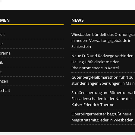
EMEN
NEWS
eit
Wiesbaden bündelt das Ordnungs
in neuem Verwaltungsgebäude in
ur
Schierstein
orama
Neue Fuß und Radwege verbinden
Helling Höfe direkt mit der
ik
Rheinpromenade in Kastel
t
Gutenberg-Halbmarathon führt zu
nzen
stundenlangen Sperrungen in Main
schaft
Straßensperrung am Römertor nac
Fassadenschaden in der Nähe der
Kaiser-Friedrich-Therme
Oberbürgermeister begrüßt neue
Magistratsmitglieder in Wiesbaden