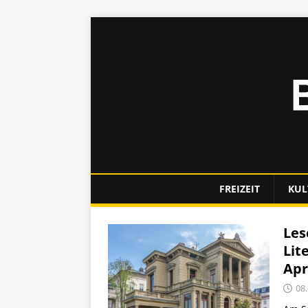
FREIZEIT
KUL
Les
Lit
Apr
08