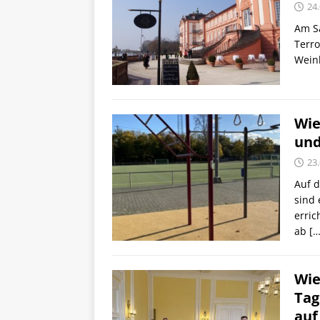
24
Am Sa
Terro
Weink
Wie
und
23
Auf 
sind 
erric
ab
[…
Wie
Tag
auf