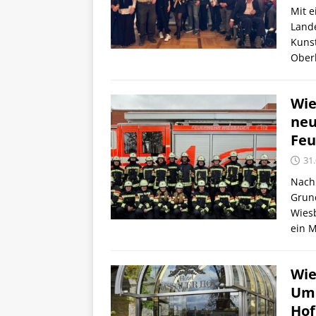
Mit e
Lande
Kunst
Ober
Wie
neu
Feu
31
Nach 
Grun
Wies
ein M
Wie
Umb
Hof