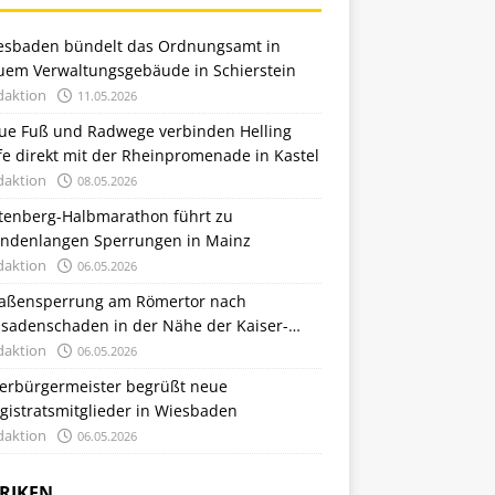
esbaden bündelt das Ordnungsamt in
uem Verwaltungsgebäude in Schierstein
daktion
11.05.2026
ue Fuß und Radwege verbinden Helling
e direkt mit der Rheinpromenade in Kastel
daktion
08.05.2026
tenberg-Halbmarathon führt zu
undenlangen Sperrungen in Mainz
daktion
06.05.2026
raßensperrung am Römertor nach
ssadenschaden in der Nähe der Kaiser-
iedrich-Therme
daktion
06.05.2026
erbürgermeister begrüßt neue
gistratsmitglieder in Wiesbaden
daktion
06.05.2026
RIKEN