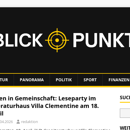
TUR
PANORAMA
POLITIK
SPORT
FINANZEN
en in Gemeinschaft: Leseparty im
SUC
eraturhaus Villa Clementine am 18.
il
.04.2026
redaktion
WEI