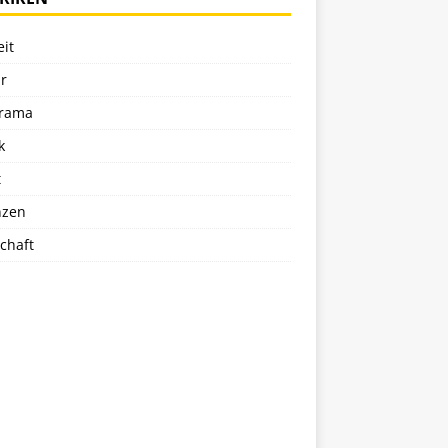
eit
r
rama
k
t
nzen
chaft