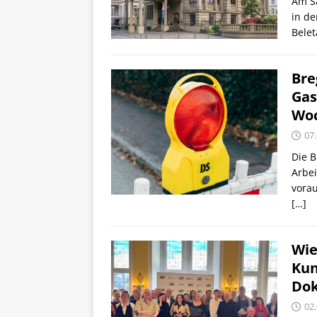
Am Sa
in de
Belet
Bre
Gas
Woc
07
Die 
Arbei
vorau
[…]
Wie
Kun
Dok
02