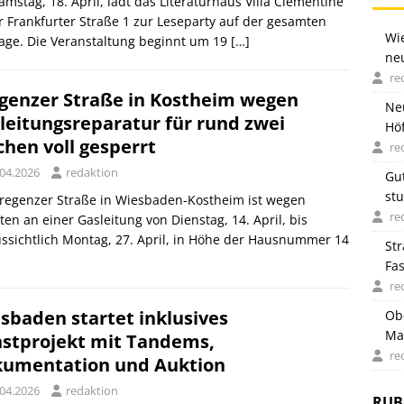
mstag, 18. April, lädt das Literaturhaus Villa Clementine
r Frankfurter Straße 1 zur Leseparty auf der gesamten
Wi
age. Die Veranstaltung beginnt um 19
[…]
ne
re
genzer Straße in Kostheim wegen
Ne
leitungsreparatur für rund zwei
Höf
hen voll gesperrt
re
.04.2026
redaktion
Gu
st
Bregenzer Straße in Wiesbaden-Kostheim ist wegen
re
ten an einer Gasleitung von Dienstag, 14. April, bis
ssichtlich Montag, 27. April, in Höhe der Hausnummer 14
St
Fa
Fr
re
sbaden startet inklusives
Ob
Ma
stprojekt mit Tandems,
re
umentation und Auktion
.04.2026
redaktion
RUB