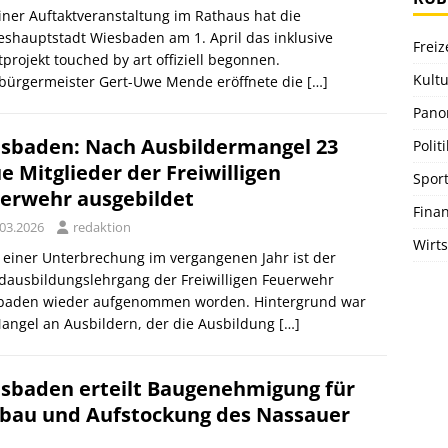
iner Auftaktveranstaltung im Rathaus hat die
shauptstadt Wiesbaden am 1. April das inklusive
Freiz
projekt touched by art offiziell begonnen.
Kultu
bürgermeister Gert-Uwe Mende eröffnete die
[…]
Pano
sbaden: Nach Ausbildermangel 23
Politi
e Mitglieder der Freiwilligen
Spor
erwehr ausgebildet
Fina
.03.2026
redaktion
Wirts
einer Unterbrechung im vergangenen Jahr ist der
dausbildungslehrgang der Freiwilligen Feuerwehr
baden wieder aufgenommen worden. Hintergrund war
angel an Ausbildern, der die Ausbildung
[…]
sbaden erteilt Baugenehmigung für
au und Aufstockung des Nassauer