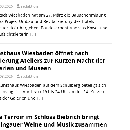
.03.2026
redaktion
Stadt Wiesbaden hat am 27. März die Baugenehmigung
as Projekt Umbau und Revitalisierung des Hotels
auer Hof übergeben. Baudezernent Andreas Kowol und
fsichtsleiterin
[…]
sthaus Wiesbaden öffnet nach
ierung Ateliers zur Kurzen Nacht der
erien und Museen
.03.2026
redaktion
unsthaus Wiesbaden auf dem Schulberg beteiligt sich
mstag, 11. April, von 19 bis 24 Uhr an der 24. Kurzen
t der Galerien und
[…]
e Terroir im Schloss Biebrich bringt
ingauer Weine und Musik zusammen