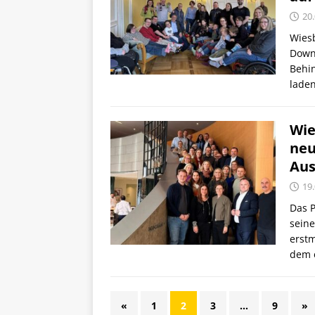
20
Wiesb
Down
Behi
laden
Wie
neu
Aus
19
Das 
seine
erstm
dem 
«
1
2
3
…
9
»