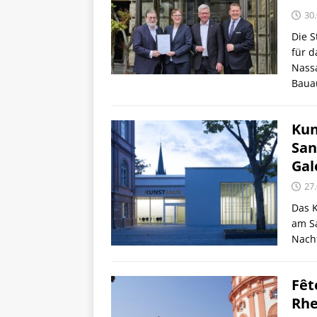
30
Die 
für d
Nass
Bauau
Kun
San
Gal
27
Das K
am Sa
Nach
Fêt
Rhe